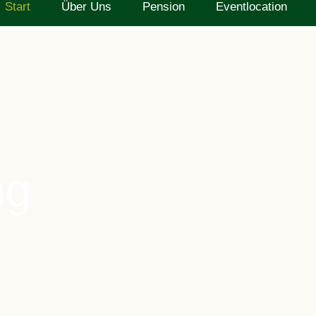
Start
Über Uns
Pension
Eventlocation
ng
ub genießen.
Momente, Feiern und