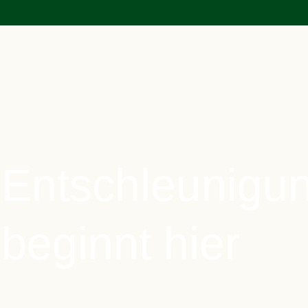
Entschleunigu
beginnt hier
…ein Ort zum Ankommen, Verweilen, Entspannen und Urla
Entfliehen Sie der Großstadt – Raum für Ihre besonderen 